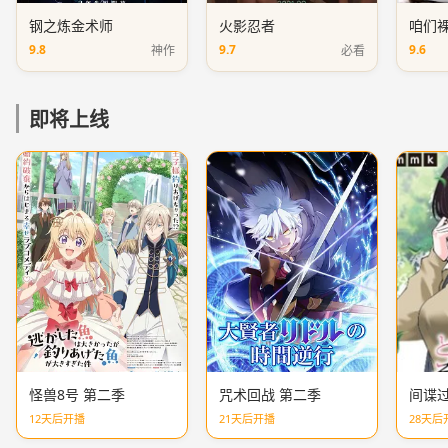
钢之炼金术师
火影忍者
咱们
9.8
9.7
9.6
神作
必看
即将上线
怪兽8号 第二季
咒术回战 第二季
间谍过
12天后开播
21天后开播
28天后