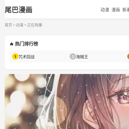
尾巴漫画
动漫
漫画
新
首页 > 动漫 > 正在热播
🔥 热门排行榜
咒术回战
海贼王
1
2
<