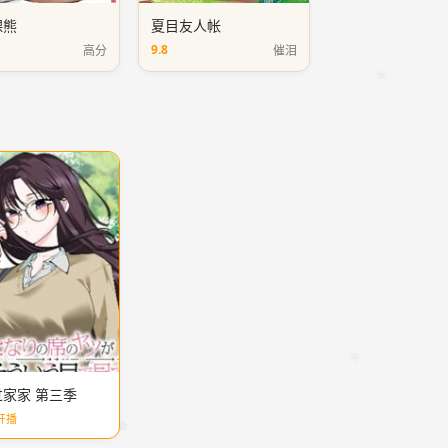
裸熊
夏目友人帐
9.8
高分
催泪
家家 第三季
开播