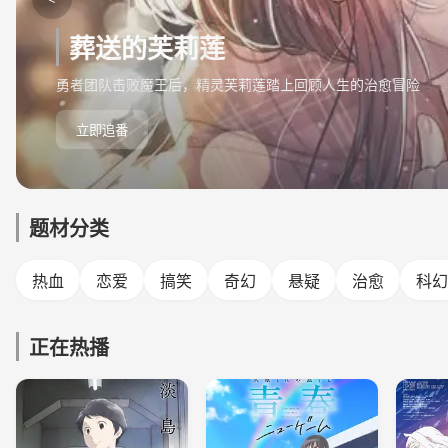
葬送的芙莉莲
勇者团队击败魔王后，精灵芙莉莲踏上回顾人生的治愈冒险
立即追番
题材分类
热血
恋爱
搞笑
奇幻
悬疑
治愈
科幻
正在热播
更新