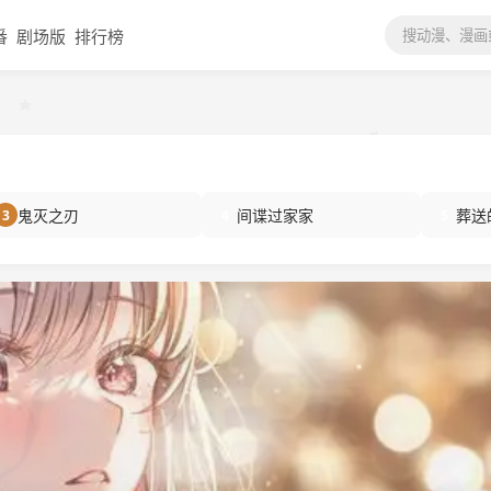
番
剧场版
排行榜
鬼灭之刃
间谍过家家
葬送
3
4
5