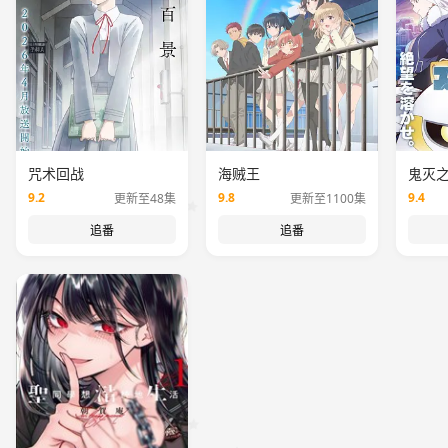
咒术回战
海贼王
鬼灭
9.2
9.8
9.4
更新至48集
更新至1100集
追番
追番