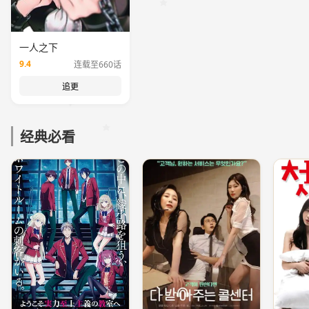
一人之下
9.4
连载至660话
追更
经典必看