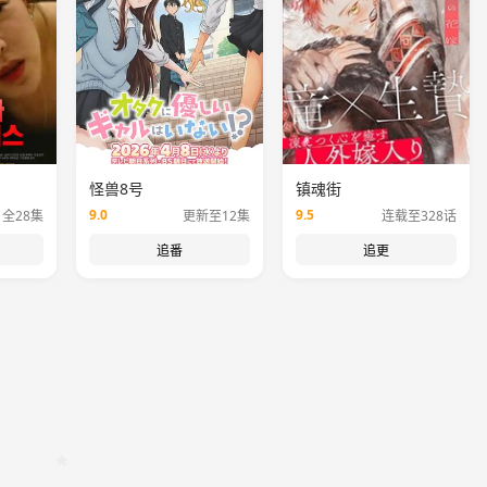
怪兽8号
镇魂街
9.0
9.5
全28集
更新至12集
连载至328话
追番
追更