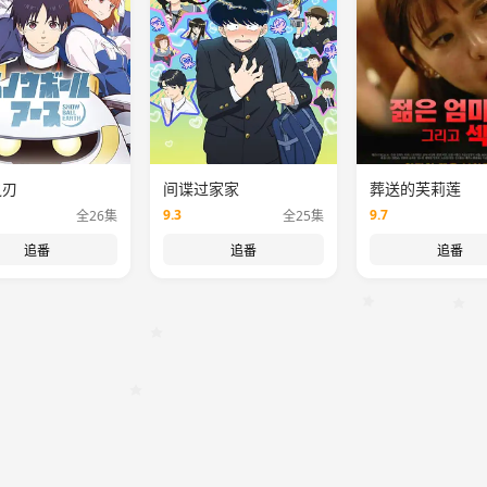
之刃
间谍过家家
葬送的芙莉莲
9.3
9.7
全26集
全25集
追番
追番
追番